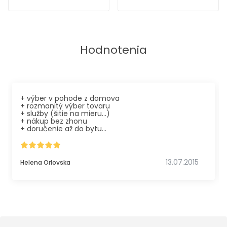
Hodnotenia
+ výber v pohode z domova
+ rozmanitý výber tovaru
+ služby (šitie na mieru...)
+ nákup bez zhonu
+ doručenie až do bytu
nakupovala som prvý krát a som veľmi spokojná
odporúčam, dobrá komunikácia,
kvalita dodaného tovaru, kvalita aj služieb (napr.
obšívanie koberca veľmi kvalitná práca) a
13.07.2015
Helena Orlovska
spokojná i s dopravou tovaru.