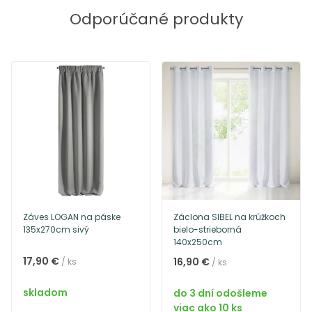
Odporúčané produkty
Záves LOGAN na páske
Záclona SIBEL na krúžkoch
135x270cm sivý
bielo-strieborná
140x250cm
17,90 €
16,90 €
/ ks
/ ks
skladom
do 3 dní odošleme
viac ako 10 ks