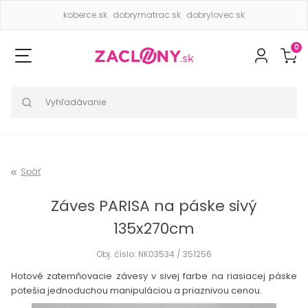
koberce.sk
dobrymatrac.sk
dobrylovec.sk
0
Späť
Záves PARISA na páske sivý
135x270cm
Obj. číslo: NK03534 / 351256
Hotové zatemňovacie závesy v sivej farbe na riasiacej páske
potešia jednoduchou manipuláciou a priaznivou cenou.