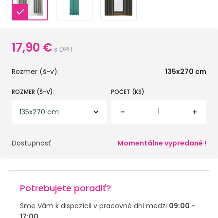
17,90
€
s DPH
Rozmer (š-v):
135x270 cm
ROZMER (Š-V)
POČET (KS)
Dostupnosť
Momentálne vypredané !
Potrebujete poradiť?
Sme Vám k dispozícii v pracovné dni medzi
09:00 -
17:00