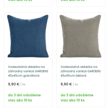
Vodeodolná obliečka na
Vodeodolná obliečka na
záhradný vankúš GARDEN3
záhradný vankúš GARDEN3
45x45cm granátová
45x45cm béžová
9,90 €
9,90 €
/ ks
/ ks
do 3 dní odošleme
do 3 dní odošleme
viac ako 10 ks
viac ako 10 ks