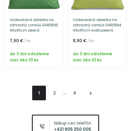
Vodeodolná obliečka na
Vodeodolná obliečka na
záhradný vankúš GARDEN5
záhradný vankúš GARDEN4
45x45cm zelená
45x45cm svetlozelená
7,90 €
8,90 €
/ ks
/ ks
do 3 dní odošleme
do 3 dní odošleme
viac ako 10 ks
viac ako 10 ks
1
2
...
4
Nákup cez telefón
+421 905 250 005