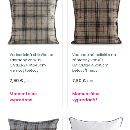
Vodeodolná obliečka na
Vodeodolná obliečka na
záhradný vankúš
záhradný vankúš
GARDEN24 45x45cm
GARDEN24 45x45cm
krémový/béžový
béžový/hnedý
7,90 €
7,90 €
/ ks
/ ks
Momentálne
Momentálne
vypredané !
vypredané !