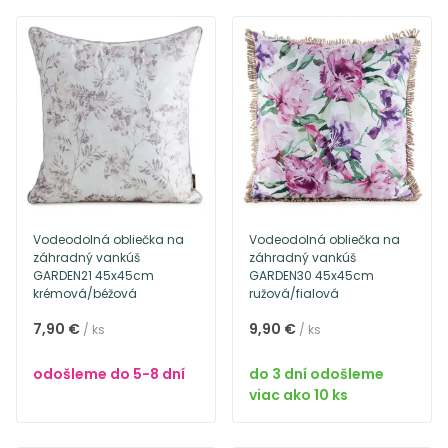
Vodeodolná obliečka na
Vodeodolná obliečka na
záhradný vankúš
záhradný vankúš
GARDEN21 45x45cm
GARDEN30 45x45cm
krémová/béžová
ružová/fialová
7,90 €
9,90 €
/ ks
/ ks
odošleme do 5-8 dní
do 3 dní odošleme
viac ako 10 ks