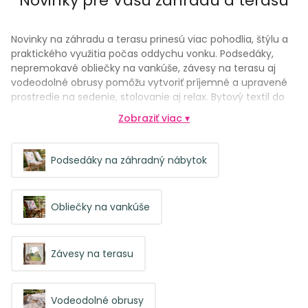
Novinky pre Vašu záhradu a terasu
Novinky na záhradu a terasu prinesú viac pohodlia, štýlu a
praktického využitia počas oddychu vonku. Podsedáky,
nepremokavé obliečky na vankúše, závesy na terasu aj
vodeodolné obrusy pomôžu vytvoriť príjemné a upravené
prostredie na sedenie, stolovanie aj relax. Bytový textil do
exteriéru je navrhnutý tak, aby lepšie odolával vlhkosti,
Zobraziť viac ▾
bežnému používaniu a zároveň skrášlil terasu, balkón či
altánok. Jednoducho doladí vonkajší priestor a spríjemní
každú chvíľu na čerstvom vzduchu.
Podsedáky na záhradný nábytok
Obliečky na vankúše
Závesy na terasu
Vodeodolné obrusy