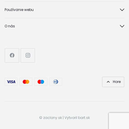
Používanie webu
O nás
Hore
©
zaclony.sk
| Vytvoril
bart.sk