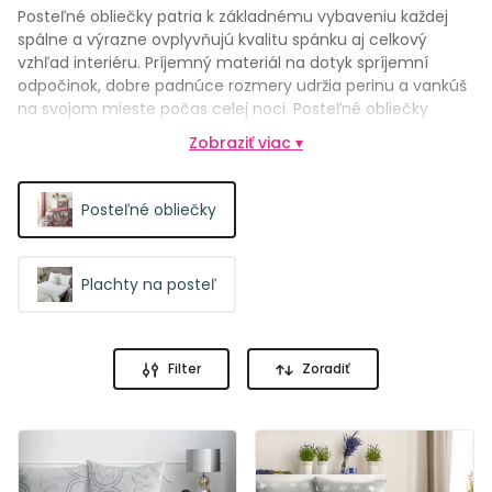
Posteľné obliečky patria k základnému vybaveniu každej
spálne a výrazne ovplyvňujú kvalitu spánku aj celkový
vzhľad interiéru. Príjemný materiál na dotyk spríjemní
odpočinok, dobre padnúce rozmery udržia perinu a vankúš
na svojom mieste počas celej noci. Posteľné obliečky
chránia výplne pred znečistením, uľahčujú údržbu lôžka a
Zobraziť viac ▾
umožňujú jednoducho meniť štýl spálne podľa nálady
alebo ročného obdobia. Praktické zapínanie a odolné
spracovanie zabezpečia dlhú životnosť aj pri pravidelnom
Posteľné obliečky
praní.
Plachty na posteľ
Filter
Zoradiť