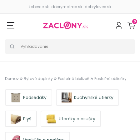
koberce.sk
dobrymatrac.sk
dobrylovec.sk
0
Domov
Bytové doplnky
Posteľná bielizeň
Posteľné obliečky
Podsedáky
Kuchynské utierky
Plyš
Uteráky a osušky
Vankúše a paplóny