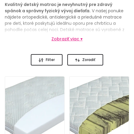
Kvalitný detský matrac je nevyhnutný pre zdravý
spánok a správny fyzický vývoj dieťaťa.
V našej ponuke
nájdete ortopedické, antialergické a priedušné matrace
pre deti, ktoré poskytujú ideálnu oporu pre chrbticu a
pohodlie počas celej noci. Detské matrace sú vyrobené z
kvalitných a zdravotne nezávadných materiálov, ktoré
Zobraziť viac ▾
zabezpečujú optimálnu cirkuláciu vzduchu, odvádzajú
vlhkosť a minimalizujú riziko alergií. Ponúkame rôzne
rozmery vhodné do postieľok, detských postelí aj rastúcich
Filter
Zoradiť
lôžok. Doprajte svojmu dieťaťu bezpečný a komfortný
spánok každý deň.