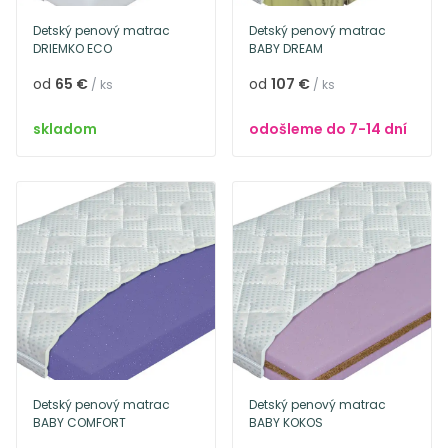
Detský penový matrac
Detský penový matrac
DRIEMKO ECO
BABY DREAM
od
65 €
od
107 €
/ ks
/ ks
skladom
odošleme do 7-14 dní
Detský penový matrac
Detský penový matrac
BABY COMFORT
BABY KOKOS