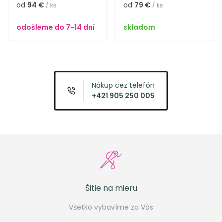
od
94 €
od
79 €
/ ks
/ ks
odošleme do 7-14 dní
skladom
Nákup cez telefón
+421 905 250 005
Šitie na mieru
Všetko vybavíme za Vás