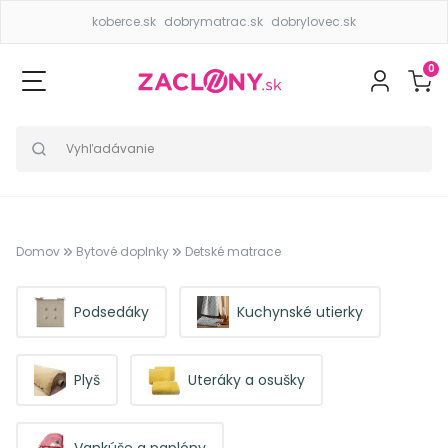
koberce.sk
dobrymatrac.sk
dobrylovec.sk
0
Domov
Bytové doplnky
Detské matrace
Podsedáky
Kuchynské utierky
Plyš
Uteráky a osušky
Vankúše a paplóny