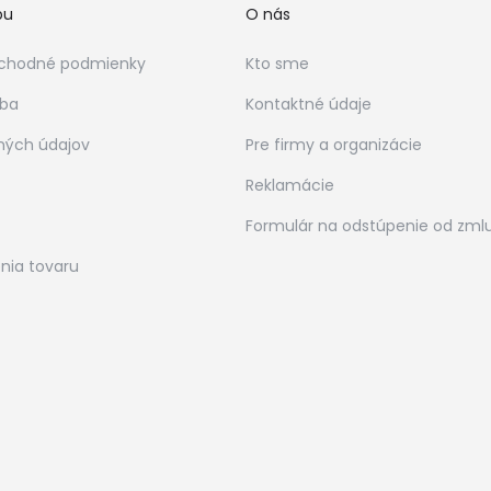
bu
O nás
chodné podmienky
Kto sme
tba
Kontaktné údaje
ných údajov
Pre firmy a organizácie
Reklamácie
Formulár na odstúpenie od zml
nia tovaru