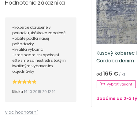
Hodnotenie zákazníka
-koberce doručené v
poriadku,ukážkovo zabalené
-obšité podľa našej
požiadavky
-kvalita výborná
Kusový koberec
-sme nadmieru spokojní
Cordoba denim
ešte sme sa nestretli s takým
kvalitným vybavením
objednávky
165 €
od
/ ks
Klidka
14.10.2015 20:12:14
dodáme do 2-3 t
Viac hodnotení