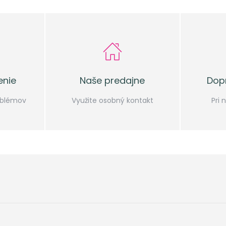
enie
Naše predajne
Dop
oblémov
Využite osobný kontakt
Pri