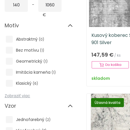
-
€
Motív
Kusový koberec
Abstraktný
(
0
)
901 Silver
Bez motívu
(
1
)
147,59 €
/ ks
Geometrický
(
1
)
Imitácia kameňa
(
1
)
skladom
Klasický
(
6
)
Zobraziť viac
Úžasná kvalita
Vzor
Jednofarebný
(
2
)