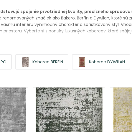
dstavujú spojenie prvotriednej kvality, precízneho spracova
d renomovaných značiek ako Bakero, Berfin a Dywilan, ktoré sú z
 vášmu interiéru výnimočný charakter a sofistikovaný štýl. Vhod
riestoru. Vyberte si z ponuky luxusných kobercov, ktoré spájajú
ERO
Koberce BERFIN
Koberce DYWILAN