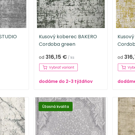
 STUDIO
Kusový koberec BAKERO
Kusový
Cordoba green
Cordob
316,15 €
316,
od
od
/ ks
dodáme do 2-3 týždňov
dodáme
Úžasná kvalita