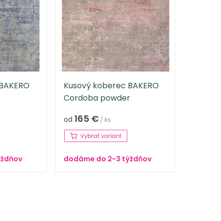
 BAKERO
Kusový koberec BAKERO
Cordoba powder
165 €
od
/ ks
ýždňov
dodáme do 2-3 týždňov