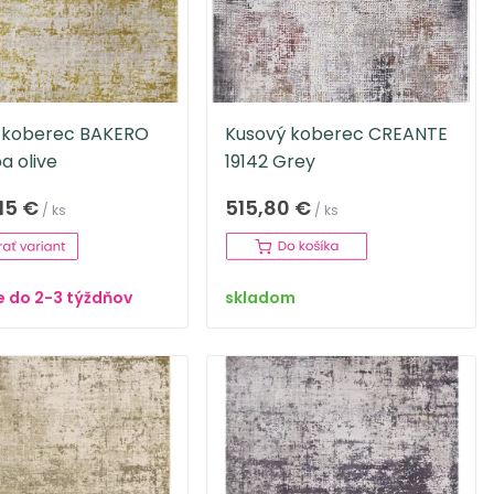
 koberec BAKERO
Kusový koberec CREANTE
a olive
19142 Grey
15 €
515,80 €
/ ks
/ ks
 do 2-3 týždňov
skladom