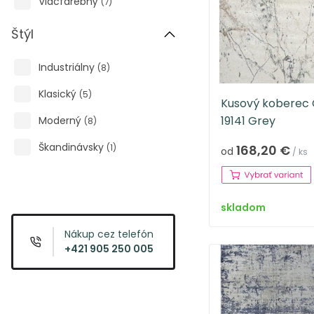
Viacfarebný
(
7
)
Štýl
Industriálny
(
8
)
Klasický
(
5
)
Kusový koberec
19141 Grey
Moderný
(
8
)
Škandinávsky
168,20 €
(
1
)
od
/ ks
skladom
Nákup cez telefón
+421 905 250 005