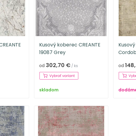
 CREANTE
Kusový koberec CREANTE
Kusový
19087 Grey
Cordob
302,70 €
148
od
od
/ ks
skladom
dodáme