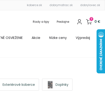
koberce.sk
dobrymatrac.sk
dobrylovec.sk
0
0
€
Rady a tipy
Predajne
ETNÉ OSVIEŽENIE
Akcie
Nízke ceny
Výpredaj
Exteriérové koberce
Doplnky