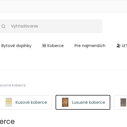
Bytové doplnky
🆕 Koberce
Pre najmenších
🏖️ L
uxusné koberce
Kusové koberce
Luxusné koberce
erce