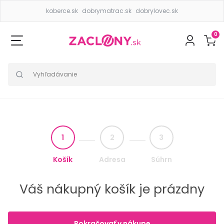
koberce.sk
dobrymatrac.sk
dobrylovec.sk
0
1
2
3
Košík
Adresa
Súhrn
Váš nákupný košík je prázdny
Pokračovať v nákupe