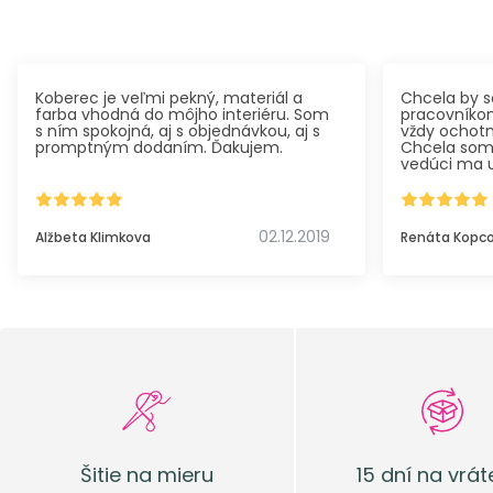
Koberec je veľmi pekný, materiál a
Chcela by 
farba vhodná do môjho interiéru. Som
pracovníkom
s ním spokojná, aj s objednávkou, aj s
vždy ochotní
promptným dodaním. Ďakujem.
Chcela som s
vedúci ma u
spojené s f
životnosťou
správne roz
podlahovú 
02.12.2019
Alžbeta Klimkova
Renáta Kopc
predišla ni
ale aj staro
spokojných 
Šitie na mieru
15 dní na vrát