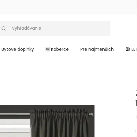
Bytové doplnky
🆕 Koberce
Pre najmenších
🏖️ L