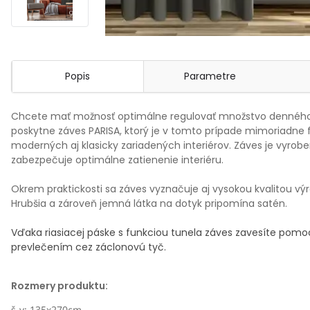
Popis
Parametre
Chcete mať možnosť optimálne regulovať množstvo denného s
poskytne záves PARISA, ktorý je v tomto prípade mimoriadne 
moderných aj klasicky zariadených interiérov. Záves je vyrobe
zabezpečuje optimálne zatienenie interiéru.
Okrem praktickosti sa záves vyznačuje aj vysokou kvalitou v
Hrubšia a zároveň jemná látka na dotyk pripomína satén.
Vďaka riasiacej páske s funkciou tunela záves zavesíte pom
prevlečením cez záclonovú tyč.
Rozmery produktu:
š-v: 135x270cm