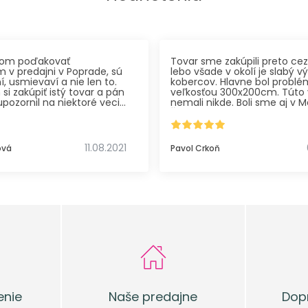
som poďakovať
Tovar sme zakúpili preto cez
 v predajni v Poprade, sú
lebo všade v okolí je slabý v
, usmievaví a nie len to.
kobercov. Hlavne bol problé
i zakúpiť istý tovar a pán
veľkosťou 300x200cm. Túto 
pozornil na niektoré veci
nemali nikde. Boli sme aj v M
unkčnosťou a dlhou
Žiline, ale tam mali len lacné
, na základe čoho som sa
hodla a kúpila vhodnú
Ostatným by som odporučil
krytinu. Vďaka tomu som
spôsbom nákupu pre spoľahli
11.08.2021
ová
Pavol Crkoň
e len zbytočným nákladom
pre výhodné ceny a taktiež
stiam. Prajem im veľa
až do dom
zákazníkov.
enie
Naše predajne
Dop