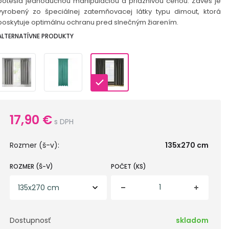
potešia jednoduchou manipuláciou a priaznivou cenou. Záves je
vyrobený zo špeciálnej zatemňovacej látky typu dimout, ktorá
poskytuje optimálnu ochranu pred slnečným žiarením.
ALTERNATÍVNE PRODUKTY
17,90
€
s DPH
Rozmer (š-v):
135x270 cm
ROZMER (Š-V)
POČET (KS)
Dostupnosť
skladom