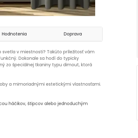
Hodnotenia
Doprava
vetla v miestnosti? Takúto príležitosť vám
funkčný. Dokonale sa hodí do typicky
ný zo špeciálnej tkaniny typu dimout, ktorá
ýroby a mimoriadnými estetickými vlastnosťami.
ocou háčikov, štipcov alebo jednoduchým