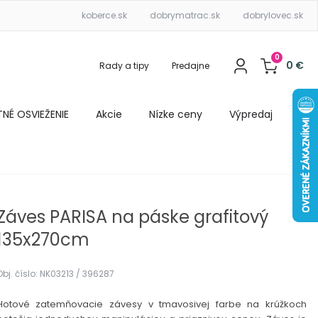
koberce.sk
dobrymatrac.sk
dobrylovec.sk
0
0
€
Rady a tipy
Predajne
ETNÉ OSVIEŽENIE
Akcie
Nízke ceny
Výpredaj
Záves PARISA na páske grafitový
135x270cm
Obj. číslo: NK03213 / 396287
Hotové zatemňovacie závesy v tmavosivej farbe na krúžkoch