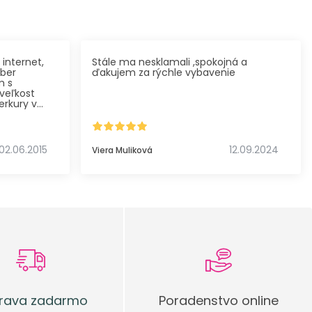
 internet,
Stále ma nesklamali ,spokojná a
ýber
ďakujem za rýchle vybavenie
m s
veľkost
erkury v
 šme..dy.
 tento
vosť aj
02.06.2015
12.09.2024
Viera Muliková
 dodávka
rava zadarmo
Poradenstvo online