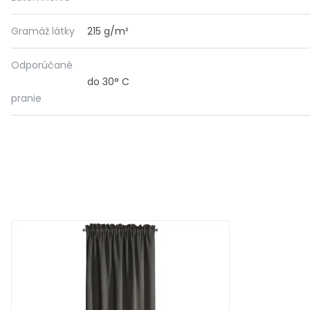
Gramáž látky
215 g/m²
Odporúčané
do 30° C
pranie