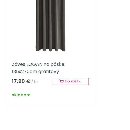
Záves LOGAN na páske
135x270cm grafitový
17,90 €
/ ks
skladom