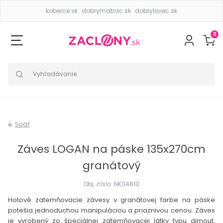
koberce.sk
dobrymatrac.sk
dobrylovec.sk
0
Späť
Záves LOGAN na páske 135x270cm
granátový
Obj. číslo: NK04810
Hotové zatemňovacie závesy v granátovej farbe na páske
potešia jednoduchou manipuláciou a priaznivou cenou. Záves
je vyrobený zo špeciálnej zatemňovacej látky typu dimout,