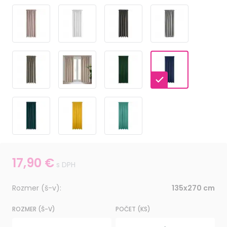
17,90
€
s DPH
Rozmer (š-v):
135x270 cm
ROZMER (Š-V)
POČET (KS)