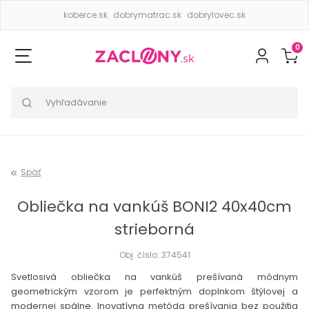
koberce.sk
dobrymatrac.sk
dobrylovec.sk
0
Späť
Obliečka na vankúš BONI2 40x40cm
strieborná
Obj. číslo: 374541
Svetlosivá obliečka na vankúš prešívaná módnym
geometrickým vzorom je perfektným doplnkom štýlovej a
modernej spálne. Inovatívna metóda prešívania bez použitia