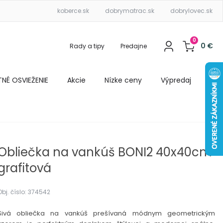
koberce.sk
dobrymatrac.sk
dobrylovec.sk
0
0
€
Rady a tipy
Predajne
ETNÉ OSVIEŽENIE
Akcie
Nízke ceny
Výpredaj
Obliečka na vankúš BONI2 40x40cm
grafitová
Obj. číslo: 374542
Sivá obliečka na vankúš prešívaná módnym geometrickým