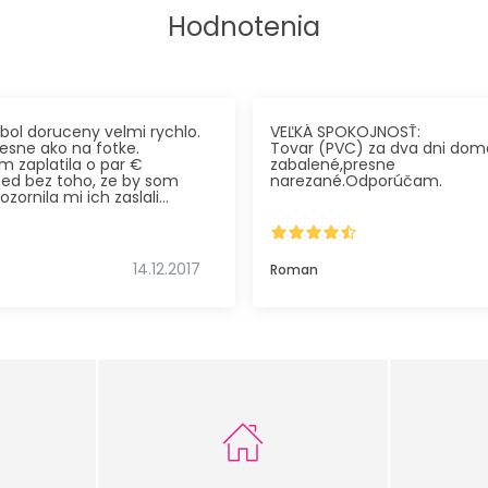
Hodnotenia
bol doruceny velmi rychlo.
VEĽKÁ SPOKOJNOSŤ:
resne ako na fotke.
Tovar (PVC) za dva dni doma
 zaplatila o par €
zabalené,presne
ed bez toho, ze by som
narezané.Odporúčam.
ozornila mi ich zaslali
cet.
14.12.2017
Roman