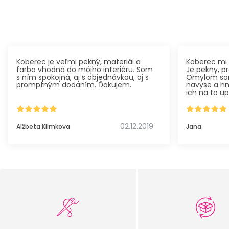
Koberec je veľmi pekný, materiál a
Koberec mi 
farba vhodná do môjho interiéru. Som
Je pekny, p
s ním spokojná, aj s objednávkou, aj s
Omylom som
promptným dodaním. Ďakujem.
navyse a hn
ich na to up
naspat na u
02.12.2019
Alžbeta Klimkova
Jana