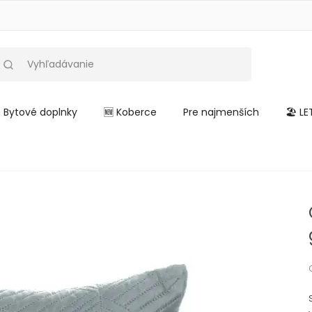
Bytové doplnky
🆕 Koberce
Pre najmenších
🏖️ L