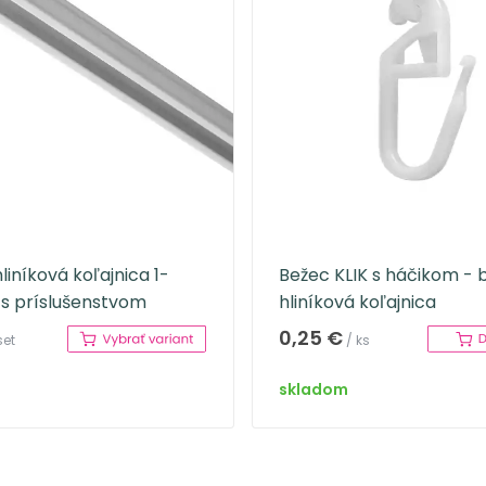
liníková koľajnica 1-
Bežec KLIK s háčikom - b
 s príslušenstvom
hliníková koľajnica
0,25 €
set
/ ks
skladom