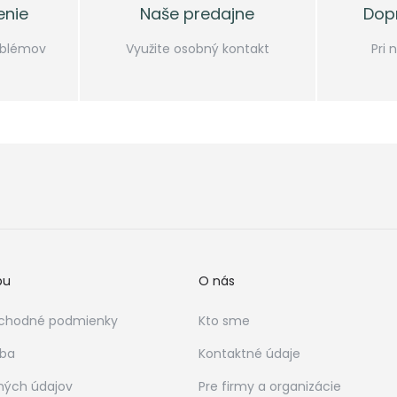
enie
Naše predajne
Dop
oblémov
Využite osobný kontakt
Pri
bu
O nás
chodné podmienky
Kto sme
tba
Kontaktné údaje
ných údajov
Pre firmy a organizácie