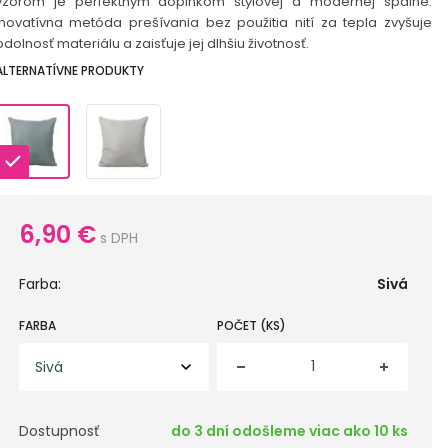
vzorom je perfektným doplnkom štýlovej a modernej spálne.
Inovatívna metóda prešívania bez použitia nití za tepla zvyšuje
odolnosť materiálu a zaisťuje jej dlhšiu životnosť.
ALTERNATÍVNE PRODUKTY
6,90
€
s DPH
Farba:
Sivá
FARBA
POČET (KS)
Dostupnosť
do 3 dní odošleme viac ako 10 ks