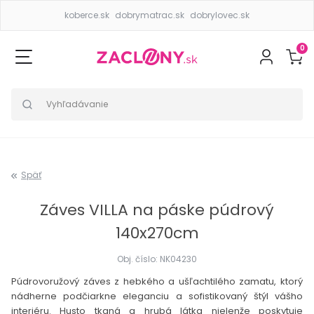
koberce.sk
dobrymatrac.sk
dobrylovec.sk
0
Späť
Záves VILLA na páske púdrový
140x270cm
Obj. číslo: NK04230
Púdrovoružový záves z hebkého a ušľachtilého zamatu, ktorý
nádherne podčiarkne eleganciu a sofistikovaný štýl vášho
interiéru. Husto tkaná a hrubá látka nielenže poskytuje