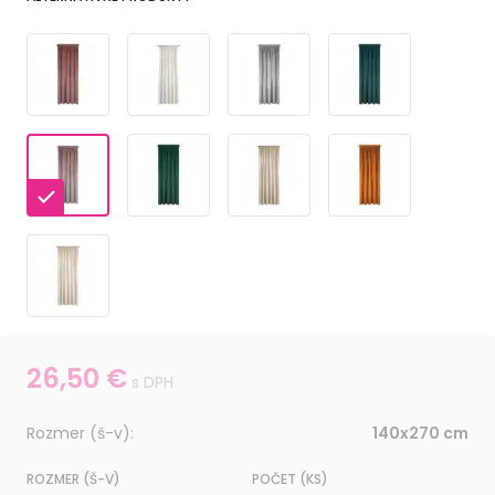
26,50
€
s DPH
Rozmer (š-v):
140x270 cm
ROZMER (Š-V)
POČET (KS)