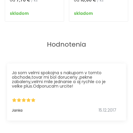
od
7,70 €
od
10,60 €
/ ks
/ ks
skladom
skladom
Hodnotenia
Ja som velmi spokojna s nakupom v tomto
obchode,tovar mi bol doruceny ,pekne
zabaleny,velmi mile jednanie a aj rychle co je
velke plus.Odporucam urcite!
15.12.2017
Janka