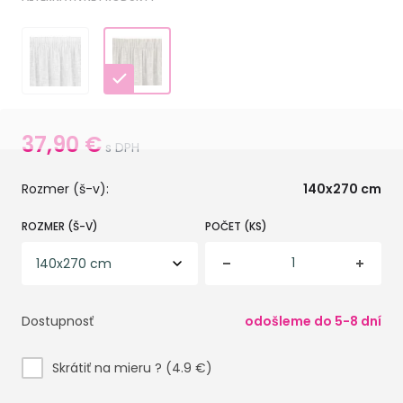
37,90
€
s DPH
Rozmer (š-v):
140x270 cm
ROZMER (Š-V)
POČET (KS)
Dostupnosť
odošleme do 5-8 dní
Skrátiť na mieru ? (4.9 €)