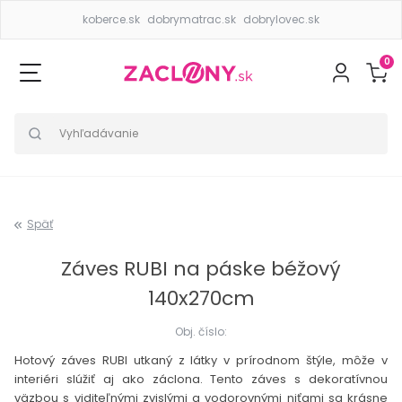
koberce.sk
dobrymatrac.sk
dobrylovec.sk
0
Späť
Záves RUBI na páske béžový
140x270cm
Obj. číslo:
Hotový záves RUBI utkaný z látky v prírodnom štýle, môže v
interiéri slúžiť aj ako záclona. Tento záves s dekoratívnou
väzbou s viditeľnými zvislými a vodorovnými niťami sa krásne