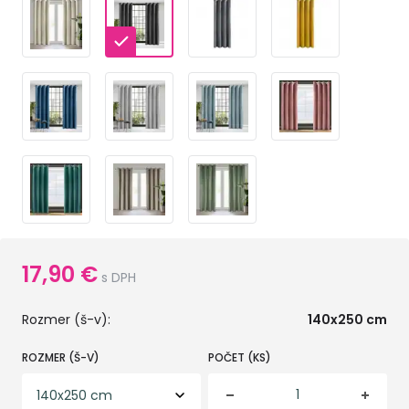
17,90
€
s DPH
Rozmer (š-v):
140x250 cm
ROZMER (Š-V)
POČET (KS)