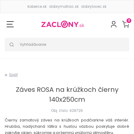
koberce.sk
dobrymatrac.sk
dobrylovec.sk
0
Späť
Záves ROSA na krúžkoch čierny
140x250cm
Obj. číslo: 428726
Čierny zamatový záves na krúžkoch podčiarkne váš interiér.
Hrubšia, nadýchaná látka s hustou väzbou poskytuje dobré
zakrytie okien, súkromie a príjemnú vnútornú atmosféru.