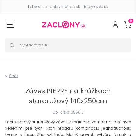
koberce.sk
dobrymatrac.sk
dobrylovec.sk
0
Späť
Záves PIERRE na krúžkoch
staroružový 140x250cm
Obj. číslo: 355017
Tento hotový staroružový záves z matného zamatu je ideálnym
riešením pre tých, ktorí hľadajú kombináciu jednoduchosti,
kvality a luxusného vzhľadu. Matný povrch vytvára jemný a