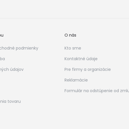
bu
O nás
chodné podmienky
Kto sme
tba
Kontaktné údaje
ných údajov
Pre firmy a organizácie
Reklamácie
Formulár na odstúpenie od zml
nia tovaru