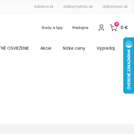
koberce.sk
dobrymatrac.sk
dobrylovec.sk
0
0
€
Rady a tipy
Predajne
ETNÉ OSVIEŽENIE
Akcie
Nízke ceny
Výpredaj