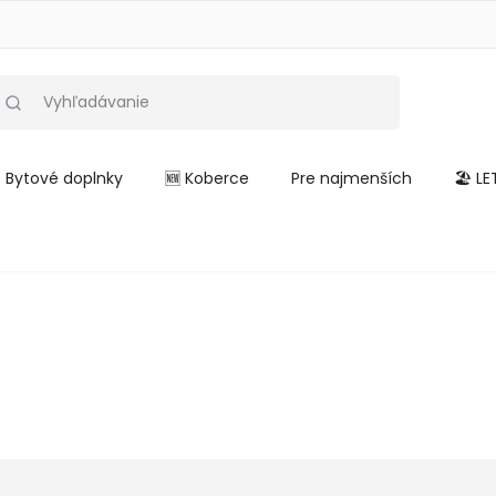
Bytové doplnky
🆕 Koberce
Pre najmenších
🏖️ L