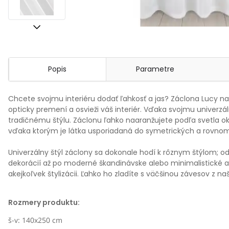
Popis
Parametre
Chcete svojmu interiéru dodať ľahkosť a jas? Záclona Lucy n
opticky premení a osvieži váš interiér. Vďaka svojmu univer
tradičnému štýlu. Záclonu ľahko naaranžujete podľa svetla 
vďaka ktorým je látka usporiadaná do symetrických a rovnom
Univerzálny štýl záclony sa dokonale hodí k rôznym štýlom; o
dekorácií až po moderné škandinávske alebo minimalistické 
akejkoľvek štylizácii. Ľahko ho zladíte s väčšinou závesov z na
Rozmery produktu:
š-v: 140x250 cm