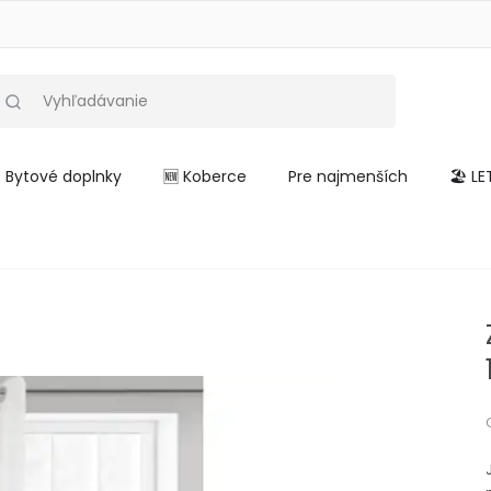
Bytové doplnky
🆕 Koberce
Pre najmenších
🏖️ L