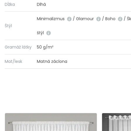
Dĺžka
Dlhá
Minimalizmus
/ Glamour
/ Boho
/ Š
Štýl
štýl
Gramáž látky
50 g/m²
Mat/lesk
Matná záclona