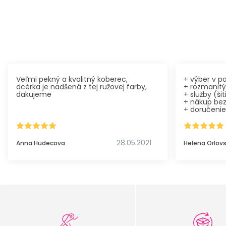
Veľmi pekný a kvalitný koberec,
+ výber v 
dcérka je nadšená z tej ružovej farby,
+ rozmanitý
dakujeme
+ služby (šit
+ nákup be
+ doručenie
nakupovala 
veľmi spoko
odporúčam,
kvalita doda
28.05.2021
Anna Hudecova
Helena Orlov
služieb (na
kvalitná prá
dopravou to