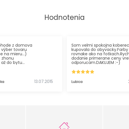
Hodnotenia
pohode z domova
Som velmi spokojna kobere
 výber tovaru
kupovala do obyvacky.Farby 
ie na mieru...)
rovnake ako na fotkach.Ryc
z zhonu
dodanie primerane ceny vre
 až do bytu
odporucam.DAKUJEM :-)
som prvý krát a som
jná
 dobrá komunikácia,
ného tovaru, kvalita aj
13.07.2015
ska
Lubica
pr. obšívanie koberca veľmi
ca) a spokojná i s
varu.