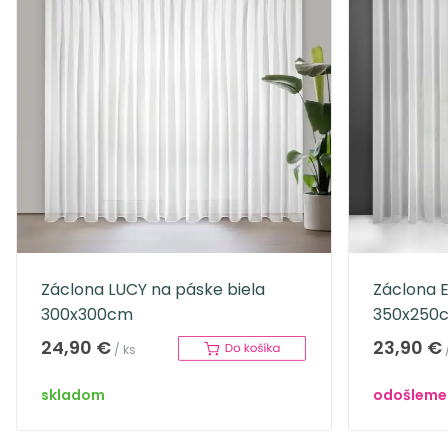
Záclona LUCY na páske biela
Záclona E
300x300cm
350x250
24,90 €
23,90 €
/ ks
skladom
odošleme 