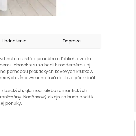
Hodnotenia
Doprava
avrhnutá a ušitá z jemného a ľahkého voálu
zálnemu charakteru sa hodí k modernému aj
okna pomocou praktických kovových krúžkov,
erných vĺn a výmena trvá doslova pár minút.
d klasických, glamour alebo romantických
aranžmány. Nadčasový dizajn sa bude hodiť k
šej ponuky.