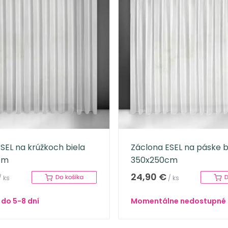
SEL na krúžkoch biela
Záclona ESEL na páske b
cm
350x250cm
24,90 €
/ ks
/ ks
do 5-8 dní
Momentálne nedostupné