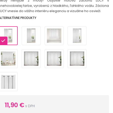
nikdy nevyjde z módy! Objavte hotovú záclonu LUCY v
snehovobielej farbe, vyrobenú z hladkého, ľahkého voálu. Záclona
LUCY vnesie do vášho interiéru eleganciu a vizuálne ho osvieži.
ALTERNATÍVNE PRODUKTY
11,90
€
s DPH