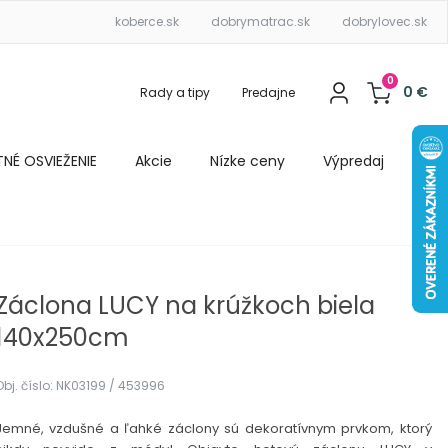
koberce.sk
dobrymatrac.sk
dobrylovec.sk
0
0
€
Rady a tipy
Predajne
ETNÉ OSVIEŽENIE
Akcie
Nízke ceny
Výpredaj
Záclona LUCY na krúžkoch biela
140x250cm
Obj. číslo: NK03199 / 453996
Jemné, vzdušné a ľahké záclony sú dekoratívnym prvkom, ktorý