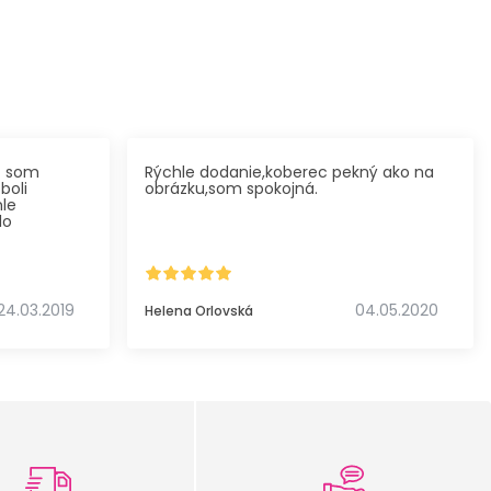
c som
Rýchle dodanie,koberec pekný ako na
boli
obrázku,som spokojná.
hle
lo
24.03.2019
04.05.2020
Helena Orlovská