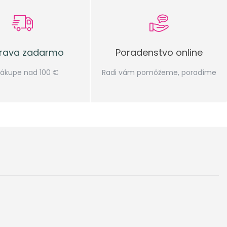
Děkuji velmi za vše, kéž by bylo
takových e-shopů více. Doporučuji
všem!!!
rava zadarmo
Poradenstvo online
 nákupe nad 100 €
Radi vám pomôžeme, poradíme