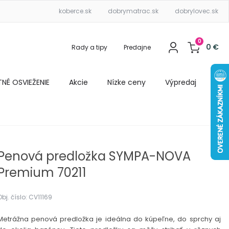
koberce.sk
dobrymatrac.sk
dobrylovec.sk
0
0
€
Rady a tipy
Predajne
ETNÉ OSVIEŽENIE
Akcie
Nízke ceny
Výpredaj
Penová predložka SYMPA-NOVA
Premium 70211
Obj. číslo: CV11169
Metrážna penová predložka je ideálna do kúpeľne, do sprchy aj