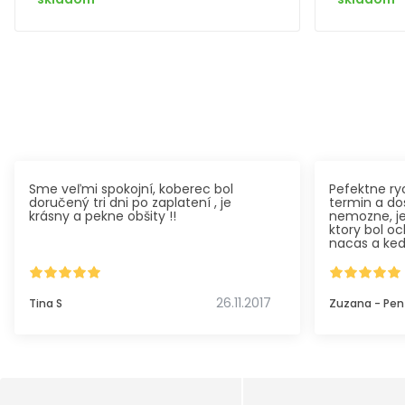
Sme veľmi spokojní, koberec bol
Pefektne ryc
doručený tri dni po zaplatení , je
termin a do
krásny a pekne obšity !!
nemozne, j
ktory bol o
nacas a ked
koberec ponu
Dokonca aj 
dohodli sme
dodania.
26.11.2017
Tina S
Zuzana - Pen