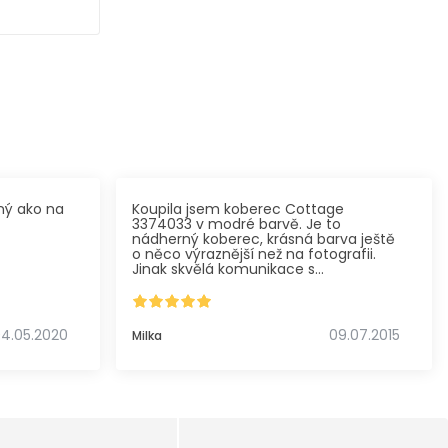
ný ako na
Koupila jsem koberec Cottage
3374033 v modré barvě. Je to
nádherný koberec, krásná barva ještě
o něco výraznější než na fotografii.
Jinak skvělá komunikace s
pracovníkem e-shopu na chatu a
výborná informovanost o stavu
vyřizování objednávky - odpovědi na
e-mailové dotazy obratem.
4.05.2020
09.07.2015
Milka
Pestrá nabídka zboží a příkladné
jednání a ochota pracovníků e-
shopu.
Jsem velmi spokojená a i náš pejsek,
který bude na koberečku pod
konferenčním stolkem lehávat, se z
něho velmi sympaticky raduje... :-)