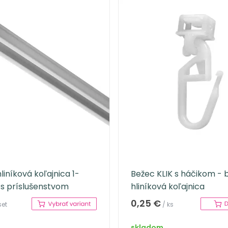
liníková koľajnica 1-
Bežec KLIK s háčikom - b
 s príslušenstvom
hliníková koľajnica
0,25 €
set
/ ks
skladom