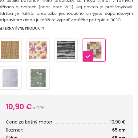
do okolia bazénov. Tieto predložky sa môžu strihať v rôznych
dĺžkach aj tvaroch (napr. pred WC). Jej povrch je protišmykový.
Údržba je ľahká, predložku jednoducho umyjete saponátovým
prípravkom alebo ju môžete vyprať v práčke pri teplote 30°C.
ALTERNATÍVNE PRODUKTY
10,90
€
s DPH
Cena za bežný meter
10,90 €
Rozmer:
65 cm