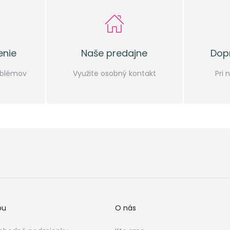
enie
Naše predajne
Dop
oblémov
Využite osobný kontakt
Pri
bu
O nás