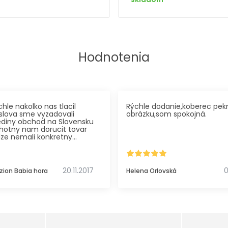
Hodnotenia
hle nakolko nas tlacil
Rýchle dodanie,koberec pek
slova sme vyzadovali
obrázku,som spokojná.
ediny obchod na Slovensku
chotny nam dorucit tovar
ze nemali konkretny
koli mi alternativu.
kurier velmi ustretovy
 sa presne na case
20.11.2017
0
zion Babia hora
Helena Orlovská