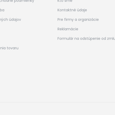
chodné podmienky
Kto sme
tba
Kontaktné údaje
ných údajov
Pre firmy a organizácie
Reklamácie
Formulár na odstúpenie od zml
nia tovaru