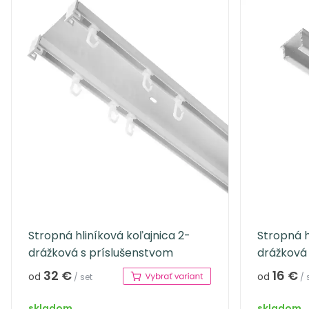
Stropná hliníková koľajnica 2-
Stropná h
drážková s príslušenstvom
drážková
32 €
16 €
od
od
/ set
/ 
skladom
skladom