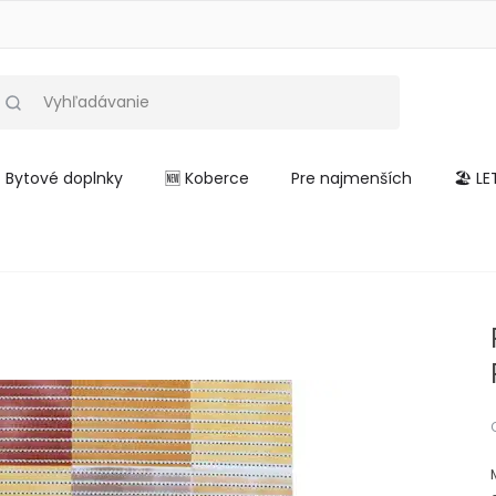
Bytové doplnky
🆕 Koberce
Pre najmenších
🏖️ L