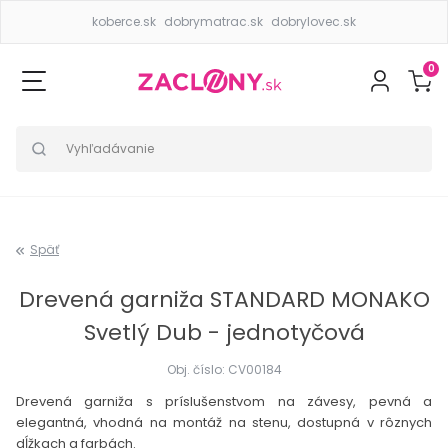
koberce.sk
dobrymatrac.sk
dobrylovec.sk
0
Späť
Drevená garniža STANDARD MONAKO
Svetlý Dub - jednotyčová
Obj. číslo: CV00184
Drevená garniža s príslušenstvom na závesy, pevná a
elegantná, vhodná na montáž na stenu, dostupná v rôznych
dĺžkach a farbách.