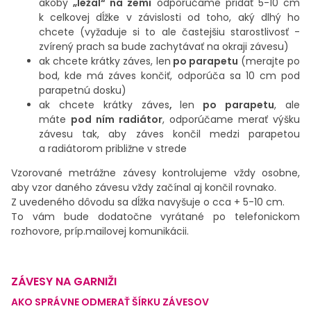
akoby
„ležal“ na zemi
odporúčame pridať 5-10 cm
k celkovej dĺžke v závislosti od toho, aký dlhý ho
chcete (vyžaduje si to ale častejšiu starostlivosť -
zvírený prach sa bude zachytávať na okraji závesu)
ak chcete krátky záves, len
po parapetu
(merajte po
bod, kde má záves končiť, odporúča sa 10 cm pod
parapetnú dosku)
ak chcete krátky záves
,
len
po parapetu
, ale
máte
pod ním radiátor
, odporúčame merať výšku
závesu tak, aby záves končil medzi parapetou
a radiátorom približne v strede
Vzorované metrážne závesy kontrolujeme vždy osobne,
aby vzor daného závesu vždy začínal aj končil rovnako.
Z uvedeného dôvodu sa dĺžka navyšuje o cca + 5-10 cm.
To vám bude dodatočne vyrátané po telefonickom
rozhovore, príp.mailovej komunikácii.
ZÁVESY NA GARNIŽI
AKO SPRÁVNE ODMERAŤ ŠÍRKU ZÁVESOV