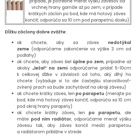
prípade,
je potrebné merať výšku závesov od
vrchnej hrany garníže až po zem,
v prípade
krátkych záclon po bod, kde má hotový záves
končiť, odporúča sa 10 cm pod parapetnú dosku)
Dĺžku záclony dobre zvážte:
ak chcete, aby sa záves
nedotýkal
zeme
(odporúčame zakončenie vo výške 3 cm od
podlahy)
ak chcete, aby záves šiel
úplne po zem
, prípadne až
akoby
„ležal“ na zemi
odporúčame pridať 5-10cm
k celkovej dĺžke v závislosti od toho, aký dlhý ho
chcete (vyžaduje si to ale častejšiu starostlivosť-
zvírený prach sa bude zachytávať na okraji závesu)
ak chcete krátky záves, len
po parapetu
(merajte po
bod, kde má hotový záves končiť, odporúča sa 10 cm
pod okraj hrany parapety)
ak chcete krátky záves
,
len
po parapetu
, ale
máte
pod ním radiátor
,
odporúčame merať výšku
závesu tak, aby záves končil medzi parapetou
a radiátorom približne v strede