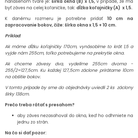
nariasenom tvare je
: šírka okna (B) x 1,5,
v prípade, že má
byť záves na celej koľaničke, tak:
dĺžka koľajničky (A) x 1,5.
K danému rozmeru je potrebne pridať
10 cm na
zapracovanie bokov, čiže: šírka okna x 1,5 + 10 cm.
P
ríklad
:
Ak máme dĺžku koľajničky 170cm, vynásobíme to krát 1,5 a
vyjde nám 255cm, toľko potrebujeme na prekrytie okna.
Ak chceme závesy dva, vydelíme 255cm dvoma -
255/2=127,5cm. Ku každej 127,5cm záclone prirátame 10cm
na obšitie bokov.
V tomto prípade by sme do objednávky uviedli 2 ks záclony
šírky 138cm.
Prečo treba rátať s presahom?
aby záves nezasahoval do okna, keď ho odhrniete na
jednu zo strán.
Na čo si dať pozor: