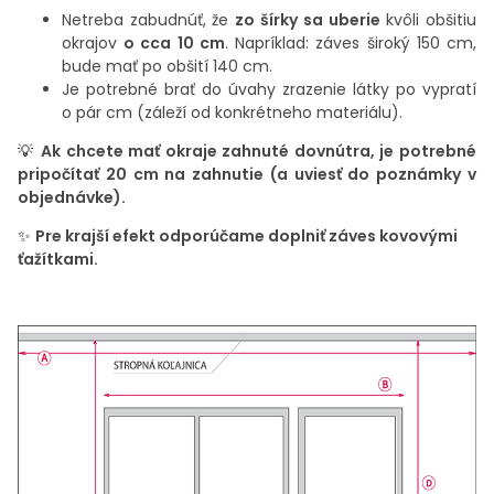
Netreba zabudnúť, že
zo šírky
sa uberie
kvôli obšitiu
okrajov
o cca 10 cm
.
Napríklad: záves široký 150 cm,
bude mať po obšití 140 cm.
Je potrebné brať do úvahy zrazenie látky po vypratí
o pár cm (záleží od konkrétneho materiálu).
💡
Ak chcete mať okraje zahnuté dovnútra, je potrebné
pripočítať 20 cm na zahnutie (a uviesť do poznámky v
objednávke).
✨
Pre krajší efekt odporúčame doplniť záves kovovými
ťažítkami.