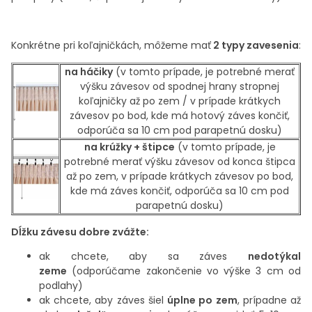
Konkrétne pri koľajničkách, môžeme mať
2 typy zavesenia
:
na háčiky
(v tomto prípade, je potrebné merať
výšku závesov od spodnej hrany stropnej
koľajničky
až po zem / v prípade krátkych
závesov po bod, kde má hotový záves končiť,
odporúča sa 10 cm pod parapetnú dosku)
na krúžky + štipce
(v tomto prípade, je
potrebné merať výšku závesov od konca štipca
až po zem,
v prípade krátkych závesov po bod,
kde má záves končiť, odporúča sa 10 cm pod
parapetnú dosku)
Dĺžku závesu dobre zvážte:
ak chcete, aby sa záves
nedotýkal
zeme
(odporúčame zakončenie vo výške 3 cm od
podlahy)
ak chcete, aby záves šiel
úplne po zem
, prípadne až