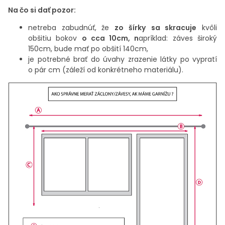
Na čo si dať pozor:
netreba zabudnúť, že
zo šírky
sa skracuje
kvôli
obšitiu bokov
o cca 10cm, n
apríklad: záves široký
150cm, bude mať po obšití 140cm,
je potrebné brať do úvahy zrazenie látky po vypratí
o pár cm (záleží od konkrétneho materiálu).