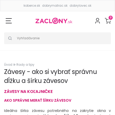
koberce.sk
dobrymatrac.sk
dobrylovec.sk
0
Úvod
Rady a tipy
Závesy - ako si vybrať správnu
dĺžku a šírku závesov
ZÁVESY NA KOĽAJNIČKE
AKO SPRÁVNE MERAŤ ŠÍRKU ZÁVESOV
Ideálna šírka závesu potrebného na zakrytie okna v