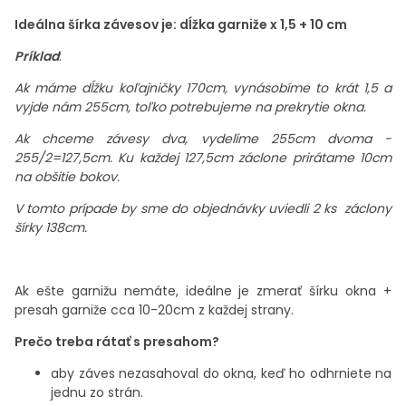
Ideálna šírka závesov je: dĺžka garniže x 1,5 + 10 cm
Príklad
:
Ak máme dĺžku koľajničky 170cm, vynásobíme to krát 1,5 a
vyjde nám 255cm, toľko potrebujeme na prekrytie okna.
Ak chceme závesy dva, vydelíme 255cm dvoma -
255/2=127,5cm. Ku každej 127,5cm záclone prirátame 10cm
na obšitie bokov.
V tomto prípade by sme do objednávky uviedli 2 ks záclony
šírky 138cm.
Ak ešte garnižu nemáte, ideálne je zmerať šírku okna +
presah garniže cca 10-20cm z každej strany.
Prečo treba rátať s presahom?
aby záves nezasahoval do okna, keď ho odhrniete na
jednu zo strán.