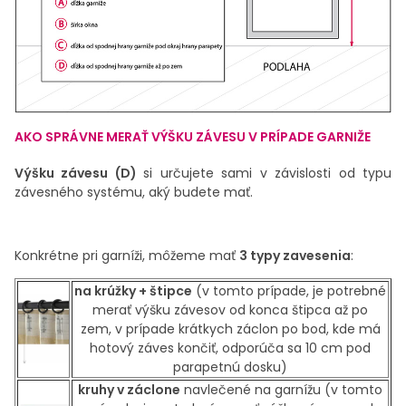
AKO SPRÁVNE MERAŤ VÝŠKU ZÁVESU V PRÍPADE GARNIŽE
Výšku závesu (D)
si určujete sami v závislosti od typu
závesného systému, aký budete mať.
Konkrétne pri garníži, môžeme mať
3 typy zavesenia
:
na krúžky + štipce
(v tomto prípade, je potrebné
merať výšku závesov od konca štipca až po
zem,
v prípade krátkych záclon po bod, kde má
hotový záves končiť, odporúča sa 10 cm pod
parapetnú dosku)
kruhy v záclone
navlečené na garnížu (v tomto